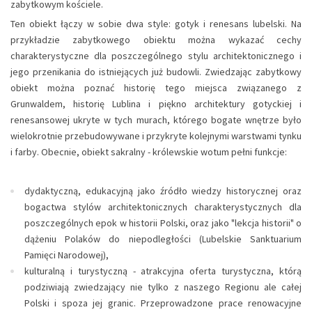
zabytkowym kościele.
Ten obiekt łączy w sobie dwa style: gotyk i renesans lubelski. Na
przykładzie zabytkowego obiektu można wykazać cechy
charakterystyczne dla poszczególnego stylu architektonicznego i
jego przenikania do istniejących już budowli. Zwiedzając zabytkowy
obiekt można poznać historię tego miejsca związanego z
Grunwaldem, historię Lublina i piękno architektury gotyckiej i
renesansowej ukryte w tych murach, którego bogate wnętrze było
wielokrotnie przebudowywane i przykryte kolejnymi warstwami tynku
i farby. Obecnie, obiekt sakralny - królewskie wotum pełni funkcje:
dydaktyczną, edukacyjną jako źródło wiedzy historycznej oraz
bogactwa stylów architektonicznych charakterystycznych dla
poszczególnych epok w historii Polski, oraz jako "lekcja historii" o
dążeniu Polaków do niepodległości (Lubelskie Sanktuarium
Pamięci Narodowej),
kulturalną i turystyczną - atrakcyjna oferta turystyczna, którą
podziwiają zwiedzający nie tylko z naszego Regionu ale całej
Polski i spoza jej granic. Przeprowadzone prace renowacyjne