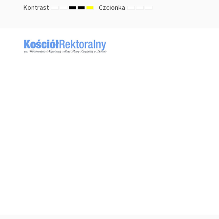
Kontrast
Czcionka
TRYB
TRYB
HIGH
HIGH
HIGH
ZMNIEJSZ
DOMYŚLNY
ZWIĘKSZ
DOMYŚLNY
NOCNY
CONTRAST
CONTRAST
CONTRAST
ROZMIAR
ROZMIAR
ROZMIAR
BLACK
BLACK
YELLOW
CZCIONKI
CZCIONKI
CZCIONKI
WHITE
YELLOW
BLACK
MODE
MODE
MODE