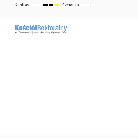
Kontrast
Czcionka
TRYB
TRYB
HIGH
HIGH
HIGH
ZMNIEJSZ
DOMYŚLNY
ZWIĘKSZ
DOMYŚLNY
NOCNY
CONTRAST
CONTRAST
CONTRAST
ROZMIAR
ROZMIAR
ROZMIAR
BLACK
BLACK
YELLOW
CZCIONKI
CZCIONKI
CZCIONKI
WHITE
YELLOW
BLACK
MODE
MODE
MODE