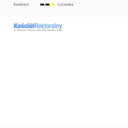
Kontrast
Czcionka
TRYB
TRYB
HIGH
HIGH
HIGH
ZMNIEJSZ
DOMYŚLNY
ZWIĘKSZ
DOMYŚLNY
NOCNY
CONTRAST
CONTRAST
CONTRAST
ROZMIAR
ROZMIAR
ROZMIAR
BLACK
BLACK
YELLOW
CZCIONKI
CZCIONKI
CZCIONKI
WHITE
YELLOW
BLACK
MODE
MODE
MODE