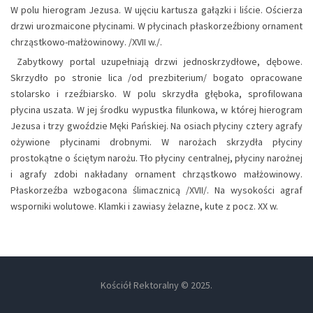
W polu hierogram Jezusa. W ujęciu kartusza gałązki i liście. Ościerza
drzwi urozmaicone płycinami. W płycinach płaskorzeźbiony ornament
chrząstkowo-małżowinowy. /XVII w./.
Zabytkowy portal uzupełniają drzwi jednoskrzydłowe, dębowe.
Skrzydło po stronie lica /od prezbiterium/ bogato opracowane
stolarsko i rzeźbiarsko. W polu skrzydła głęboka, sprofilowana
płycina uszata. W jej środku wypustka filunkowa, w której hierogram
Jezusa i trzy gwoździe Męki Pańskiej. Na osiach płyciny cztery agrafy
ożywione płycinami drobnymi. W narożach skrzydła płyciny
prostokątne o ściętym narożu. Tło płyciny centralnej, płyciny narożnej
i agrafy zdobi nakładany ornament chrząstkowo małżowinowy.
Płaskorzeźba wzbogacona ślimacznicą /XVII/. Na wysokości agraf
wsporniki wolutowe. Klamki i zawiasy żelazne, kute z pocz. XX w.
Kościół Rektoralny © 2025.