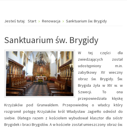
Jesteś tutaj:
Start
Renowacja
Sanktuarium św. Brygidy
Sanktuarium św. Brygidy
W tej części dla
zwiedzających został
udostępniony m.in.
zabytkowy XV wieczny
obraz św. Brygidy. Św.
Brygida żyła w XIV w. w
Szwecji. To ona
przepowiedziała klęskę
Krzyżaków pod Grunwaldem. Przepowiednię o władcy który
rozgromił potęgę Krzyżaków król Władysław Jagiełło odniósł do
siebie. Dlatego razem z kościołem wybudował klasztor dla sióstr
Brygidek i braci Brygidów. A w kościele został umieszczony obraz św.