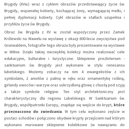
Brygidy (XVw.) wraz z cyklem obrazów przedstawiający życie św.
Brygidy, wspaniałej kobiety, kochającej żony, wymagającej matki, i
pełnej dyplomacji kobiety. Cykl obrazów w stallach uzupełnia i
przybliża życia św. Brygidy.
Obraz św. Brygida z XV w. został wypożyczony przez Zamek
Królewski na Wawelu na wystawę z okazji 600-lecia zwycięstwa pod
Grunwaldem, fotografie tego obrazu były prezentowane na wystawie
w Wilnie. Dzięki takiej niezwykłej kolekcji można realizować cele
edukacyjne, kulturalne i turystyczne. Sklepienie prezbiterium -
sanktuarium św. Brygidy jest wykonane w stylu renesansu
lubelskiego. Możemy zobaczy na nim 4 ewangelistów z ich
symbolami, 2 aniołów z palmą w ręku oraz ornamentykę rośliną,
girlandy owoców i warzyw oraz uskrzydloną głowę z chustą pod szyją
a także symbole religijne. Ten styl architektoniczny jest
charakterystyczny dla regionu Lubelskiego. W Sanktuarium św.
Brygidy, współpatronki Europy, znajduje się wejście do krypt,
które
przeznaczono do zwiedzania
. W tym celu wykonano zejście w
postaci schodów i połączono obydwie krypty przejściem nad którym
wykonano murowane sklepienie kolebkowe (w nawiązaniu do