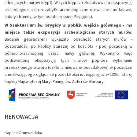
istniejących murów krypt). W tych krypach zlokalizowano ekspozycję
archeologiczną (m.in. zabytki archeologiczne drewniane i metalowe,
habity i trumny, w tym ostatniej ksieni Brygidek).
W Sanktuarium św. Brygidy w pobliżu wejścia głównego - ma
miejsce także ekspozycja archeologiczna starych murów.
Badanie georadarem wykazało obecność starych murów -
pozostałości po kaplicy starszej od kościoła - pod posadzką w
północno-zachodniej części nawy głównej. Wykonano więc
podświetloną ekspozycję tych murów poprzez wykonanie
przeszklonego otworu (szkło laminowane posadzkowe) w posadzce
umożliwiającego oglądanie pozostałości istniejącej już w 1396r. starej
kaplicy Najświętszej Maryi Panny, św. Zofii i św. Barbary.
RENOWACJA
Kaplica Grunwaldzka