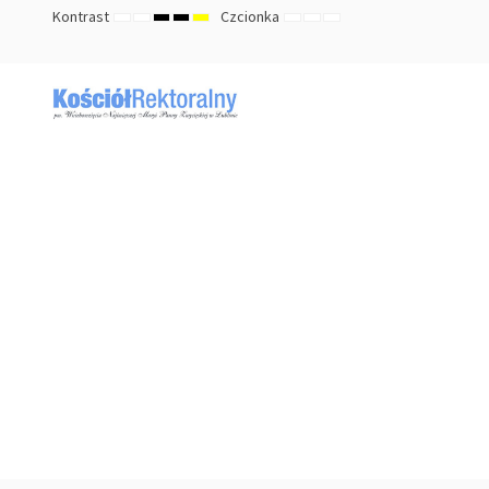
Kontrast
Czcionka
TRYB
TRYB
HIGH
HIGH
HIGH
ZMNIEJSZ
DOMYŚLNY
ZWIĘKSZ
DOMYŚLNY
NOCNY
CONTRAST
CONTRAST
CONTRAST
ROZMIAR
ROZMIAR
ROZMIAR
BLACK
BLACK
YELLOW
CZCIONKI
CZCIONKI
CZCIONKI
WHITE
YELLOW
BLACK
MODE
MODE
MODE