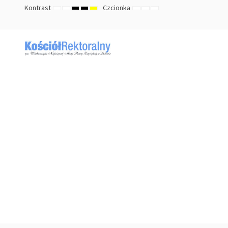
Kontrast
Czcionka
TRYB
TRYB
HIGH
HIGH
HIGH
ZMNIEJSZ
DOMYŚLNY
ZWIĘKSZ
DOMYŚLNY
NOCNY
CONTRAST
CONTRAST
CONTRAST
ROZMIAR
ROZMIAR
ROZMIAR
BLACK
BLACK
YELLOW
CZCIONKI
CZCIONKI
CZCIONKI
WHITE
YELLOW
BLACK
MODE
MODE
MODE