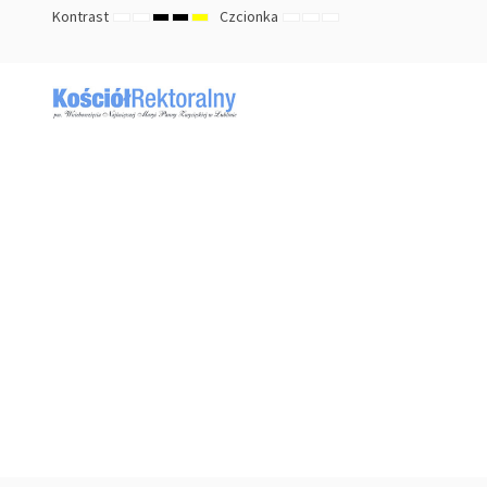
Kontrast
Czcionka
TRYB
TRYB
HIGH
HIGH
HIGH
ZMNIEJSZ
DOMYŚLNY
ZWIĘKSZ
DOMYŚLNY
NOCNY
CONTRAST
CONTRAST
CONTRAST
ROZMIAR
ROZMIAR
ROZMIAR
BLACK
BLACK
YELLOW
CZCIONKI
CZCIONKI
CZCIONKI
WHITE
YELLOW
BLACK
MODE
MODE
MODE