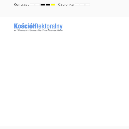
Kontrast
Czcionka
TRYB
TRYB
HIGH
HIGH
HIGH
ZMNIEJSZ
DOMYŚLNY
ZWIĘKSZ
DOMYŚLNY
NOCNY
CONTRAST
CONTRAST
CONTRAST
ROZMIAR
ROZMIAR
ROZMIAR
BLACK
BLACK
YELLOW
CZCIONKI
CZCIONKI
CZCIONKI
WHITE
YELLOW
BLACK
MODE
MODE
MODE