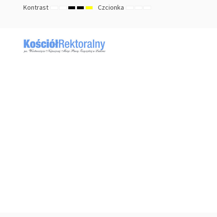
Kontrast
Czcionka
TRYB
TRYB
HIGH
HIGH
HIGH
ZMNIEJSZ
DOMYŚLNY
ZWIĘKSZ
DOMYŚLNY
NOCNY
CONTRAST
CONTRAST
CONTRAST
ROZMIAR
ROZMIAR
ROZMIAR
BLACK
BLACK
YELLOW
CZCIONKI
CZCIONKI
CZCIONKI
WHITE
YELLOW
BLACK
MODE
MODE
MODE