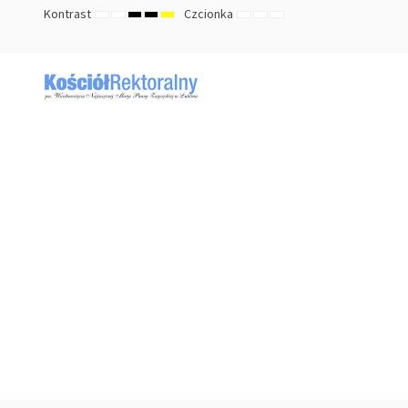
Kontrast
Czcionka
TRYB
TRYB
HIGH
HIGH
HIGH
ZMNIEJSZ
DOMYŚLNY
ZWIĘKSZ
DOMYŚLNY
NOCNY
CONTRAST
CONTRAST
CONTRAST
ROZMIAR
ROZMIAR
ROZMIAR
BLACK
BLACK
YELLOW
CZCIONKI
CZCIONKI
CZCIONKI
WHITE
YELLOW
BLACK
MODE
MODE
MODE