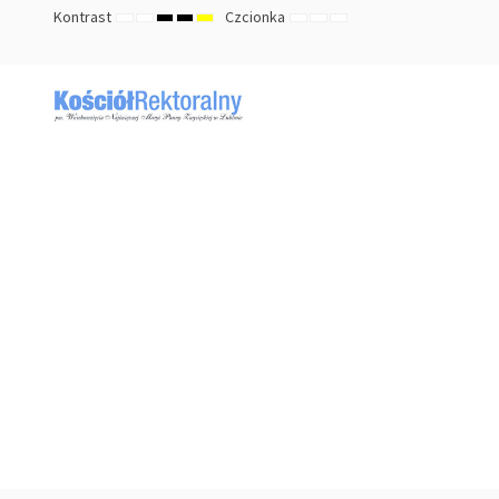
Kontrast
Czcionka
TRYB
TRYB
HIGH
HIGH
HIGH
ZMNIEJSZ
DOMYŚLNY
ZWIĘKSZ
DOMYŚLNY
NOCNY
CONTRAST
CONTRAST
CONTRAST
ROZMIAR
ROZMIAR
ROZMIAR
BLACK
BLACK
YELLOW
CZCIONKI
CZCIONKI
CZCIONKI
WHITE
YELLOW
BLACK
MODE
MODE
MODE