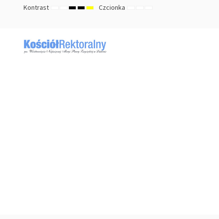
Kontrast
Czcionka
TRYB
TRYB
HIGH
HIGH
HIGH
ZMNIEJSZ
DOMYŚLNY
ZWIĘKSZ
DOMYŚLNY
NOCNY
CONTRAST
CONTRAST
CONTRAST
ROZMIAR
ROZMIAR
ROZMIAR
BLACK
BLACK
YELLOW
CZCIONKI
CZCIONKI
CZCIONKI
WHITE
YELLOW
BLACK
MODE
MODE
MODE