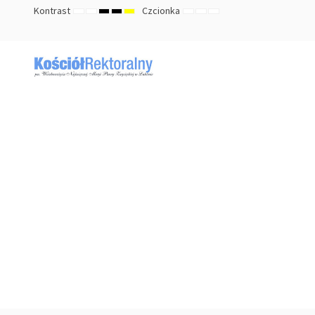
Kontrast
Czcionka
TRYB
TRYB
HIGH
HIGH
HIGH
ZMNIEJSZ
DOMYŚLNY
ZWIĘKSZ
DOMYŚLNY
NOCNY
CONTRAST
CONTRAST
CONTRAST
ROZMIAR
ROZMIAR
ROZMIAR
BLACK
BLACK
YELLOW
CZCIONKI
CZCIONKI
CZCIONKI
WHITE
YELLOW
BLACK
MODE
MODE
MODE