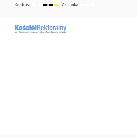
Kontrast
Czcionka
TRYB
TRYB
HIGH
HIGH
HIGH
ZMNIEJSZ
DOMYŚLNY
ZWIĘKSZ
DOMYŚLNY
NOCNY
CONTRAST
CONTRAST
CONTRAST
ROZMIAR
ROZMIAR
ROZMIAR
BLACK
BLACK
YELLOW
CZCIONKI
CZCIONKI
CZCIONKI
WHITE
YELLOW
BLACK
MODE
MODE
MODE