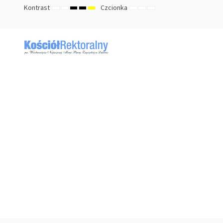
Kontrast
Czcionka
TRYB
TRYB
HIGH
HIGH
HIGH
ZMNIEJSZ
DOMYŚLNY
ZWIĘKSZ
DOMYŚLNY
NOCNY
CONTRAST
CONTRAST
CONTRAST
ROZMIAR
ROZMIAR
ROZMIAR
BLACK
BLACK
YELLOW
CZCIONKI
CZCIONKI
CZCIONKI
WHITE
YELLOW
BLACK
MODE
MODE
MODE