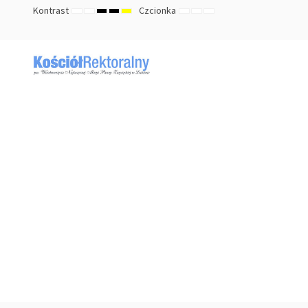
Kontrast
Czcionka
TRYB
TRYB
HIGH
HIGH
HIGH
ZMNIEJSZ
DOMYŚLNY
ZWIĘKSZ
DOMYŚLNY
NOCNY
CONTRAST
CONTRAST
CONTRAST
ROZMIAR
ROZMIAR
ROZMIAR
BLACK
BLACK
YELLOW
CZCIONKI
CZCIONKI
CZCIONKI
WHITE
YELLOW
BLACK
MODE
MODE
MODE