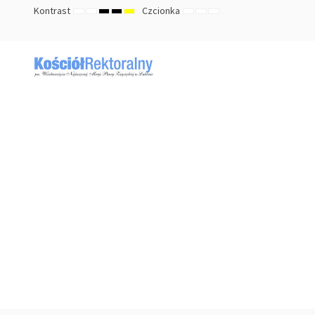
Kontrast
Czcionka
TRYB
TRYB
HIGH
HIGH
HIGH
ZMNIEJSZ
DOMYŚLNY
ZWIĘKSZ
DOMYŚLNY
NOCNY
CONTRAST
CONTRAST
CONTRAST
ROZMIAR
ROZMIAR
ROZMIAR
BLACK
BLACK
YELLOW
CZCIONKI
CZCIONKI
CZCIONKI
WHITE
YELLOW
BLACK
MODE
MODE
MODE