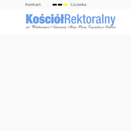
Kontrast
Czcionka
TRYB
TRYB
HIGH
HIGH
HIGH
ZMNIEJSZ
DOMYŚLNY
ZWIĘKSZ
DOMYŚLNY
NOCNY
CONTRAST
CONTRAST
CONTRAST
ROZMIAR
ROZMIAR
ROZMIAR
BLACK
BLACK
YELLOW
CZCIONKI
CZCIONKI
CZCIONKI
WHITE
YELLOW
BLACK
MODE
MODE
MODE