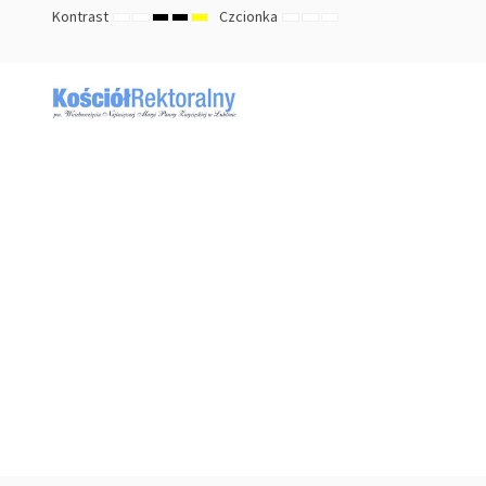
Kontrast
Czcionka
TRYB
TRYB
HIGH
HIGH
HIGH
ZMNIEJSZ
DOMYŚLNY
ZWIĘKSZ
DOMYŚLNY
NOCNY
CONTRAST
CONTRAST
CONTRAST
ROZMIAR
ROZMIAR
ROZMIAR
BLACK
BLACK
YELLOW
CZCIONKI
CZCIONKI
CZCIONKI
WHITE
YELLOW
BLACK
MODE
MODE
MODE