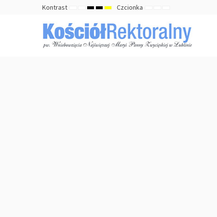
Kontrast
Czcionka
TRYB
TRYB
HIGH
HIGH
HIGH
ZMNIEJSZ
DOMYŚLNY
ZWIĘKSZ
DOMYŚLNY
NOCNY
CONTRAST
CONTRAST
CONTRAST
ROZMIAR
ROZMIAR
ROZMIAR
BLACK
BLACK
YELLOW
CZCIONKI
CZCIONKI
CZCIONKI
WHITE
YELLOW
BLACK
MODE
MODE
MODE