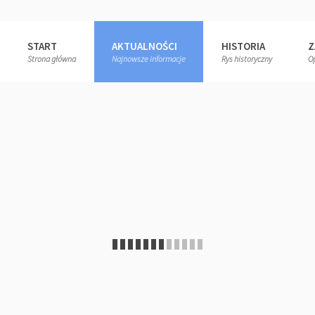
START
AKTUALNOŚCI
HISTORIA
Z
Strona główna
Najnowsze informacje
Rys historyczny
O