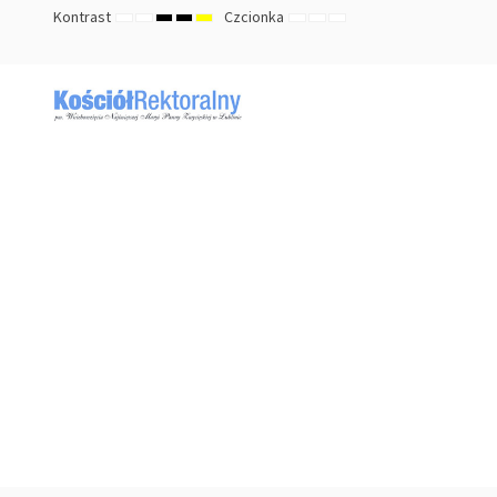
Kontrast
Czcionka
TRYB
TRYB
HIGH
HIGH
HIGH
ZMNIEJSZ
DOMYŚLNY
ZWIĘKSZ
DOMYŚLNY
NOCNY
CONTRAST
CONTRAST
CONTRAST
ROZMIAR
ROZMIAR
ROZMIAR
BLACK
BLACK
YELLOW
CZCIONKI
CZCIONKI
CZCIONKI
WHITE
YELLOW
BLACK
MODE
MODE
MODE