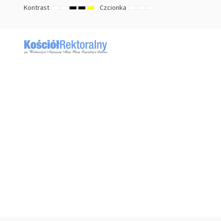
Kontrast
Czcionka
TRYB
TRYB
HIGH
HIGH
HIGH
ZMNIEJSZ
DOMYŚLNY
ZWIĘKSZ
DOMYŚLNY
NOCNY
CONTRAST
CONTRAST
CONTRAST
ROZMIAR
ROZMIAR
ROZMIAR
BLACK
BLACK
YELLOW
CZCIONKI
CZCIONKI
CZCIONKI
WHITE
YELLOW
BLACK
MODE
MODE
MODE